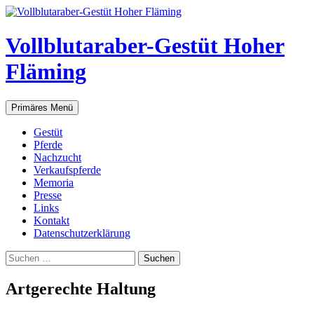
Vollblutaraber-Gestüt Hoher
Fläming
Suchen
Zum
Primäres Menü
Inhalt
springen
Gestüt
Pferde
Nachzucht
Verkaufspferde
Memoria
Presse
Links
Kontakt
Datenschutzerklärung
Suchen
nach:
Artgerechte Haltung