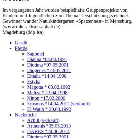
Im vergangenen Jahr wurden beispielhafte Gruppenprojekte von
Kindern und Jugendlichen zum Thema Tierschutz ausgezeichnet.
Gewinner war der Naturkindergarten «Spatzennest» in Merseburg.
(www.mlu.sachsen-anhalt.de)
Magdeburg (ddp-lsa)
Gestüt
Pferde
Sagomej
Dianna *04.04.1991
Diotima *07.05.2001
Diogenes *23.05.2011
Emalia *14.04.1998
Estylia
Magotta * 03.02.1992
Maliza * 23.04.1998
Ninon *17.02.2000
Erasmos *14.04.2011 (verkauft)
El Watib * 30.03.1992
Nachzucht
Achill (verkauft)
Arthemis *05.05.2013
DARES *24.06.2014
Diotima *07.05.2001