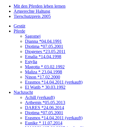
Mit den Pferden leben lernen
Artgerechte Haltung
Tierschutzpreis 2005
Gestüt
Pferde
Sagomej
Dianna *04.04.1991
Diotima *07.05.2001
Diogenes *23.05.2011
Emalia *14.04.1998
Estylia
Magotta * 03.02.1992
Maliza * 23.04.1998
Ninon *17.02.2000
Erasmos *14.04.2011 (verkauft)
El Watib * 30.03.1992
Nachzucht
Achill (verkauft)
Arthemis *05.05.2013
DARES *24.06.2014
Diotima *07.05.2001
Erasmos *14.04.2011 (verkauft)
Eunike * 11.07.2014