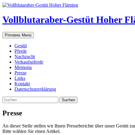
Vollblutaraber-Gestüt Hoher F
Suchen
Zum
Primäres Menü
Inhalt
springen
Gestüt
Pferde
Nachzucht
Verkaufspferde
Memoria
Presse
Links
Kontakt
Datenschutzerklärung
Suchen
nach:
Presse
An dieser Stelle stellen wir Ihnen Presseberichte über unser Gestüt z
Bitte wählen Sie einen Artikel.