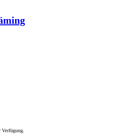
läming
ur Verfügung.