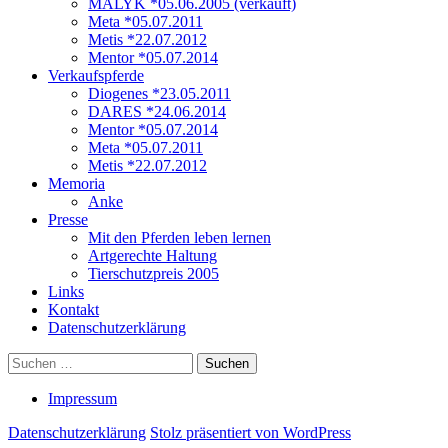
MALYK *05.06.2005 (verkauft)
Meta *05.07.2011
Metis *22.07.2012
Mentor *05.07.2014
Verkaufspferde
Diogenes *23.05.2011
DARES *24.06.2014
Mentor *05.07.2014
Meta *05.07.2011
Metis *22.07.2012
Memoria
Anke
Presse
Mit den Pferden leben lernen
Artgerechte Haltung
Tierschutzpreis 2005
Links
Kontakt
Datenschutzerklärung
Suchen
nach:
Impressum
Datenschutzerklärung
Stolz präsentiert von WordPress