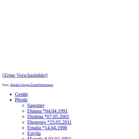
[Zeige Vorschaubilder]
Foto:
Melanie Groger/ZoomPerformance
Gestüt
Pferde
Sagomej
Dianna *04.04.1991
Diotima *07.05.2001
Diogenes *23.05.2011
Emalia *14.04.1998
Estylia
Magotta * 03.02.1992