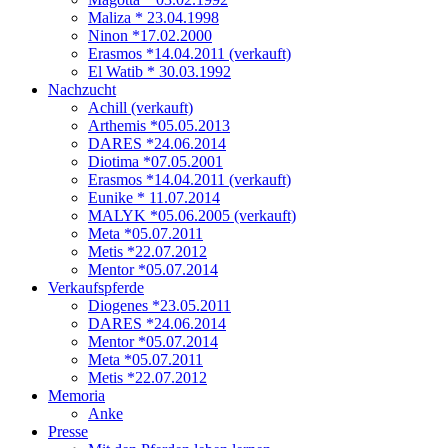
Maliza * 23.04.1998
Ninon *17.02.2000
Erasmos *14.04.2011 (verkauft)
El Watib * 30.03.1992
Nachzucht
Achill (verkauft)
Arthemis *05.05.2013
DARES *24.06.2014
Diotima *07.05.2001
Erasmos *14.04.2011 (verkauft)
Eunike * 11.07.2014
MALYK *05.06.2005 (verkauft)
Meta *05.07.2011
Metis *22.07.2012
Mentor *05.07.2014
Verkaufspferde
Diogenes *23.05.2011
DARES *24.06.2014
Mentor *05.07.2014
Meta *05.07.2011
Metis *22.07.2012
Memoria
Anke
Presse